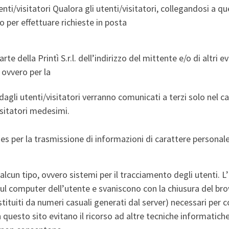
nti/visitatori Qualora gli utenti/visitatori, collegandosi a que
o per effettuare richieste in posta
te della Printì S.r.l. dell’indirizzo del mittente e/o di altri 
 ovvero per la
i dagli utenti/visitatori verranno comunicati a terzi solo nel c
isitatori medesimi.
es per la trasmissione di informazioni di carattere personale
 alcun tipo, ovvero sistemi per il tracciamento degli utenti. L
 computer dell’utente e svaniscono con la chiusura del bro
stituiti da numeri casuali generati dal server) necessari per c
i in questo sito evitano il ricorso ad altre tecniche informatic