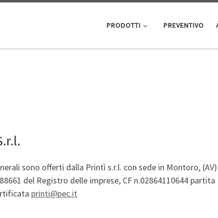
PRODOTTI
PREVENTIVO
r.l.
nerali sono offerti dalla Printì s.r.l. con sede in Montoro, (AV
188661 del Registro delle imprese, CF n.02864110644 partita
ertificata
printi@pec.it