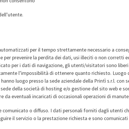
 e non consentono
dell’utente.
automatizzati per il tempo strettamente necessario a consegui
per prevenire la perdita dei dati, usi illeciti o non corretti e
o per i dati di navigazione, gli utenti/visitatori sono liberi di
ente l’impossibilità di ottenere quanto richiesto. Luogo d
i, hanno luogo presso la sede aziendale della Printì s.r.l. co
 sede della società di hosting e/o gestione del sito web e so
re da eventuali incaricati di occasionali operazioni di manut
omunicato o diffuso. I dati personali forniti dagli utenti che
guire il servizio o la prestazione richiesta e sono comunicati a 