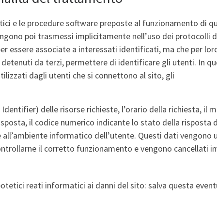
atici e le procedure software preposte al funzionamento di q
vengono poi trasmessi implicitamente nell’uso dei protocolli d
r essere associate a interessati identificati, ma che per lo
detenuti da terzi, permettere di identificare gli utenti. In que
lizzati dagli utenti che si connettono al sito, gli
entifier) delle risorse richieste, l’orario della richiesta, il
risposta, il codice numerico indicante lo stato della risposta d
e all’ambiente informatico dell’utente. Questi dati vengono ut
controllarne il corretto funzionamento e vengono cancellati
otetici reati informatici ai danni del sito: salva questa event