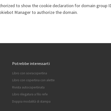
thorized to show the cookie declaration for domain group
ookiebot Manager to authorize the domain.
Potrebbe interessarti
Libro con sovracopertina
Libro con copertina con alette
Rivista autocopertinata
Libro rilegatura a filo refe
Doppia modalità di stampa